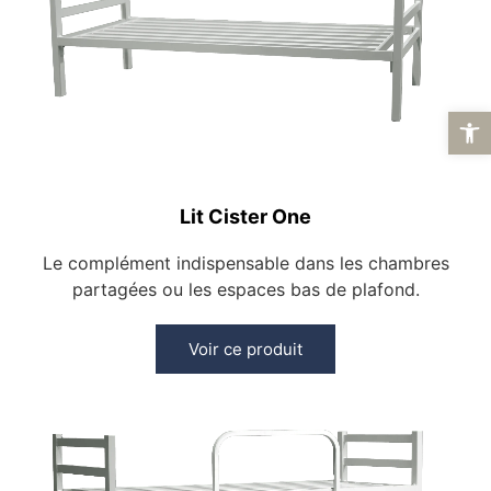
Ouvrir la b
Lit Cister One
Le complément indispensable dans les chambres
partagées ou les espaces bas de plafond.
Voir ce produit