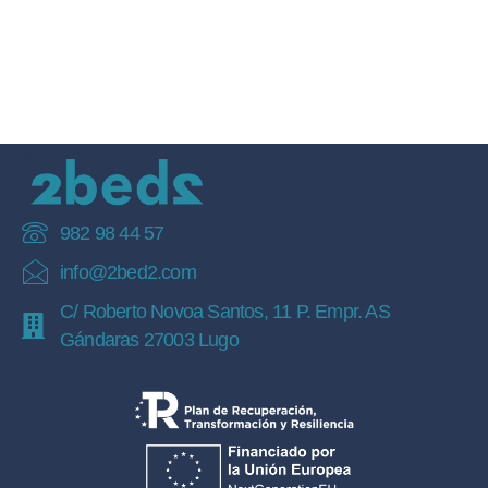
982 98 44 57
info@2bed2.com
C/ Roberto Novoa Santos, 11 P. Empr. AS
Gándaras 27003 Lugo