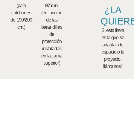
(para
97 cm.
¿LA
colchones
(en función
QUIER
de 190/200
de las
cm.)
barandillas
Si esta litera
de
es la que se
protección
adapta a tu
instaladas
espacio o tu
en la cama
proyecto,
superior)
llámanos!!