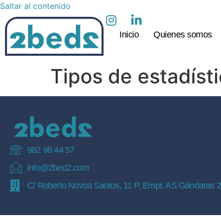
Saltar al contenido
Inicio
Quienes somos
Tipos de estadíst
982 98 44 57
info@2bed2.com
C/ Roberto Novoa Santos, 11 P. Empr. AS Gándaras 